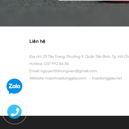
Liên hệ
Địa chỉ:
29 Tân Trang, Phường 9, Quận Tân Bình, Tp. Hồ Ch
Hotline:
037 992 86 86
Email:
nguyenthihungvien@gmail.com
Website:
hopnhuadunggiay.com
hopdunggiay.net