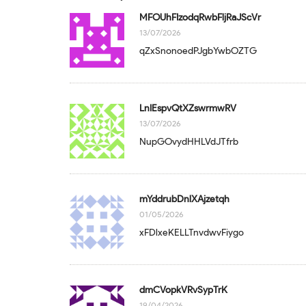
MFOUhFIzodqRwbFljRaJScVr
13/07/2026
qZxSnonoedPJgbYwbOZTG
LnIEspvQtXZswrmwRV
13/07/2026
NupGOvydHHLVdJTfrb
mYddrubDnlXAjzetqh
01/05/2026
xFDlxeKELLTnvdwvFiygo
dmCVopkVRvSypTrK
19/04/2026