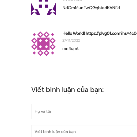
NdOmMunFwQGqbtedKhNFd
Hello World! https://plvg01.com?hs=
27/11/2022
mn4qmt
Viết bình luận của bạn: