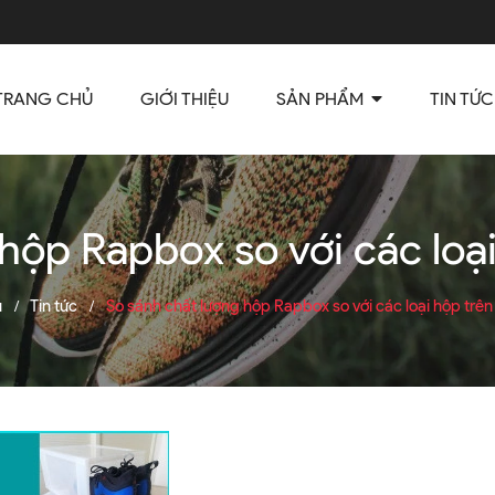
TRANG CHỦ
GIỚI THIỆU
SẢN PHẨM
TIN TỨC
hộp Rapbox so với các loại
ủ
Tin tức
So sánh chất lượng hộp Rapbox so với các loại hộp trên 
/
/