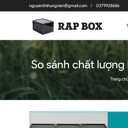
nguyenthihungvien@gmail.com
0379928686
/
So sánh chất lượng 
Trang ch