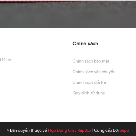
Chính sách
í Minh
Chính sách bảo mật
Chính sách vận chuyển
Chính sách đổi trả
Quy định sử dụng
© Bản quyền thuộc về
Hộp Đựng Giày RapBox
|
Cung cấp bởi
Sapo