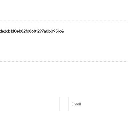
4c0de2cb1d0eb82fd8681297a0b0951c&