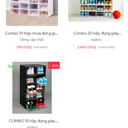
Combo 10 hộp nhựa đựng giày
Combo 20 hộp đựng giày
giá rẻ
RAPBOX Cửa mở nam châm |
Đang cập nhật
rapbox
màu trắng sữa
299.000₫
2.400.000₫
600.000₫
3.600.000₫
- 42%
New
COMBO 10 hộp đựng giày
RAPBOX | màu đen
rapbox