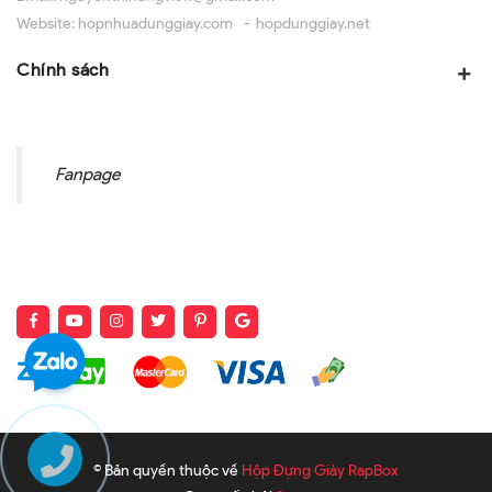
Website:
hopnhuadunggiay.com
hopdunggiay.net
Chính sách
Fanpage
© Bản quyền thuộc về
Hộp Đựng Giày RapBox