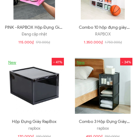
PINK -RAPBOX Hộp Đựng Giày
Combo 10 hộp đựng giày
Cao Cấp
RAPBOX Cửa mở nam châm |
Đang cập nhật
RAPBOX
màu trắng sữa
115.000₫
1.350.000₫
170.000₫
1.750.000₫
- 41%
- 34%
New
New
Hộp Đựng Giày RapBox
Combo 3 Hộp Đựng Giày
RapBox
rapbox
rapbox
170.000₫
495.000₫
290.000₫
750.000₫