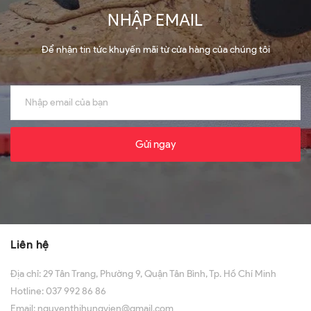
NHẬP EMAIL
Để nhận tin tức khuyến mãi từ cửa hàng của chúng tôi
Gửi ngay
Liên hệ
Địa chỉ:
29 Tân Trang, Phường 9, Quận Tân Bình, Tp. Hồ Chí Minh
Hotline:
037 992 86 86
Email:
nguyenthihungvien@gmail.com