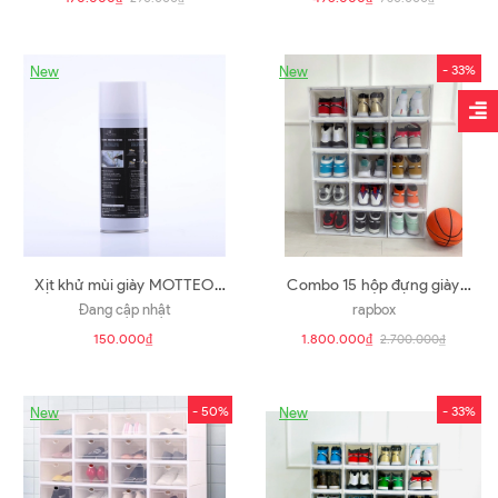
- 33%
New
New
Xịt khử mùi giày MOTTEO
Combo 15 hộp đựng giày
nano bạc hương Flona 400ml
RAPBOX Cửa mở nam châm |
Đang cập nhật
rapbox
màu trắng sữa
150.000₫
1.800.000₫
2.700.000₫
- 50%
- 33%
New
New