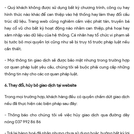
- Quý khách không được sử dụng bất kỳ chương trình, công cụ hay
hình thức nào khác để can thiệp vào hệ thống hay làm thay đổi cấu
trúc dữ liệu. Trang web cũng nghiêm cấm việc phát tán, truyền bá
hay cổ vũ cho bất kỳ hoạt động nào nhằm can thiệp, phá hoại hay
xâm nhập vào dữ liệu của hệ thống. Cá nhân hay tổ chức vi phạm sẽ
bị tước bỏ mọi quyền lợi cũng như sẽ bị truy tố trước pháp luật nếu
cần thiết.
- Mọi thông tin giao dịch sẽ được bảo mật nhưng trong trường hợp
cơ quan pháp luật yêu cầu, chúng tôi sẽ buộc phải cung cấp những
thông tin này cho các cơ quan pháp luật.
6. Thay đổi, hủy bỏ giao dịch tại website
Trong mọi trường hợp, khách hàng đều có quyền chấm dứt giao dịch
nếu đã thực hiện các biện pháp sau đây:
- Thông báo cho chúng tôi về việc hủy giao dịch qua đường dây
nóng 037 992 86 86
- Trả lại hàng hoá đã nhận nhưng chưa sử dụng hoặc hưởng bất kỳ lợi