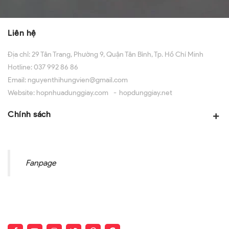
Liên hệ
Địa chỉ:
29 Tân Trang, Phường 9, Quận Tân Bình, Tp. Hồ Chí Minh
Hotline:
037 992 86 86
Email:
nguyenthihungvien@gmail.com
Website:
hopnhuadunggiay.com
hopdunggiay.net
Chính sách
Fanpage